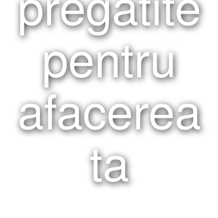
pregatite
pentru
afacerea
ta