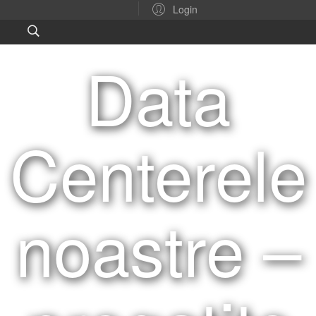
Login
Data
Centerele
noastre –